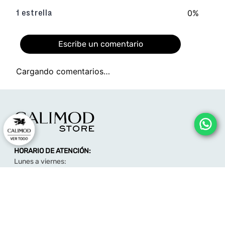
0%
1 estrella
Escribe un comentario
Cargando comentarios…
Agregar comentario
Título
HORARIO DE ATENCIÓN:
Califica el producto de 1 a 5 estrellas
Lunes a viernes:
★
★
★
★
★
09:00 - 12:00
14:00 - 17:00
Tu nombre
consultas@calimodstore.com
Atención al cliente: