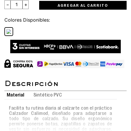
－
＋
AGREGAR AL CARRITO
Colores
Material
Sintético PVC
Facilita tu rutina diaria al calzarte con el práctico
Calzador Calimod
, diseñado para adaptarse a
todo tipo de calzado. Su diseño ergonómico
permite ponerse botas, zapatillas o zapatos de
vestir sin esfuerzo ni necesidad de agacharse,