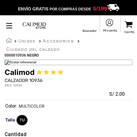
S/
199
ENVÍO GRATIS
POR COMPRAS DESDE
Unisex
Accesorios
Cuidado del calzado
0000010936 NEGRO
(*)Color referencial
Calimod
★
★
★
★
☆
CALZADOR 10936
SKU
:
10936
S/
2
.
00
:
MULTICOLOR
Talla
TU
Cantidad