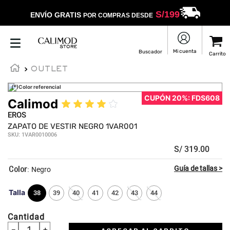
S/
199
ENVÍO GRATIS
POR COMPRAS DESDE
OUTLET
(*)Color referencial
CUPÓN 20%: FDS608
Calimod
★
★
★
★
☆
EROS
ZAPATO DE VESTIR NEGRO 1VAR001
SKU
:
1VAR0010006
S/
319
.
00
:
Negro
Talla
38
39
40
41
42
43
44
Cantidad
－
＋