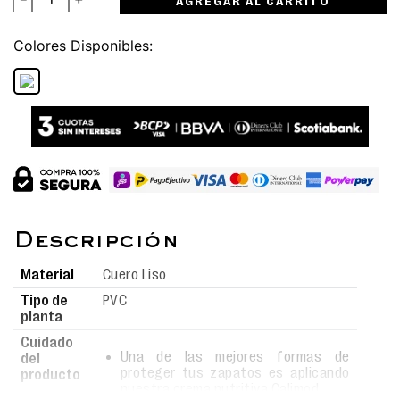
AGREGAR AL CARRITO
Colores
Material
Cuero Liso
Tipo de
PVC
planta
Cuidado
Una de las mejores formas de
del
proteger tus zapatos es aplicando
producto
nuestra crema nutritiva Calimod.