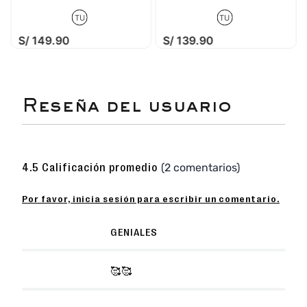
TU
TU
S/
149
.
90
S/
139
.
90
★
★
★
★
☆
(2 comentarios)
4.5 Calificación promedio
Por favor, inicia sesión para escribir un comentario.
★
★
★
★
☆
GENIALES
Enviado
3 años atrás
por
Elvis
★
★
★
★
★
🥰🥰
Son geniales. El estampado esta muy bien, nos
Enviado
3 años atrás
por
Fanny
alegramos de encontrarlos.