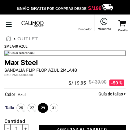
S/
199
ENVÍO GRATIS
POR COMPRAS DESDE
OUTLET
2MLA48 AZUL
(*)Color referencial
Max Steel
★
★
★
★
☆
SANDALIA FLIP FLOP AZUL 2MLA48
SKU
:
2MLA4800008
S/
39
.
90
S/
19
.
95
50 %
:
Azul
Talla
25
27
29
31
Cantidad
－
＋
AGREGAR AL CARRITO