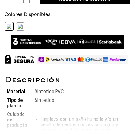
Colores
Material
Sintético PVC
Tipo de
Sintético
planta
Cuidado
Limpieza con un paño humedo y/o un
del
cepillo de cerdas suaves con agua y
producto
jabón con cuidado para no dañar la