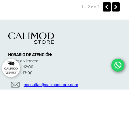
Las mejores , Mi niño las ama por que son de su
1 - 2
de
2
personaje favoritas y le quedan exactas.🥰
HORARIO DE ATENCIÓN:
Lunes a viernes:
09:00 - 12:00
14:00 - 17:00
consultas@calimodstore.com
Atención al cliente:
949259138
CALIMOD