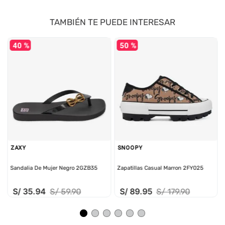
TAMBIÉN TE PUEDE INTERESAR
40 %
50 %
ZAXY
SNOOPY
Sandalia De Mujer Negro 2GZB35
Zapatillas Casual Marron 2FY025
S/
35
.
94
S/
89
.
95
S/
59
.
90
S/
179
.
90