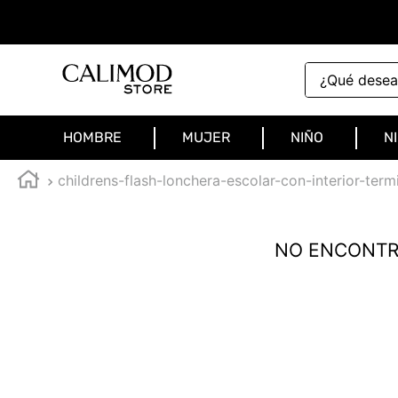
¿Qué deseas 
HOMBRE
MUJER
NIÑO
N
childrens-flash-lonchera-escolar-con-interior-te
NO ENCONTR