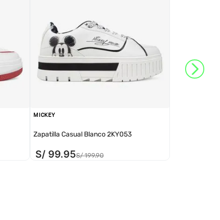
MICKEY
Zapatilla Casual Blanco 2KY053
S/
99
.
95
S/
199
.
90