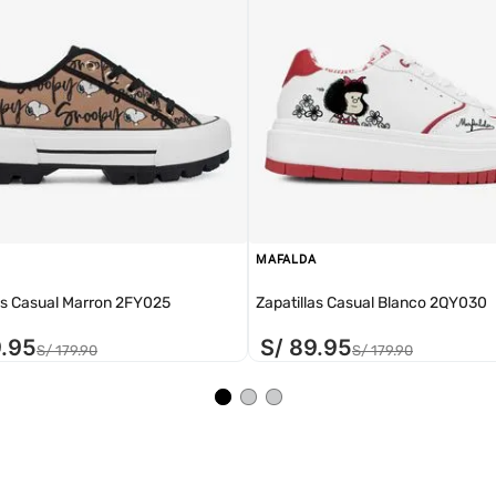
MAFALDA
as Casual Marron 2FY025
Zapatillas Casual Blanco 2QY030
9
.
95
S/
89
.
95
S/
179
.
90
S/
179
.
90