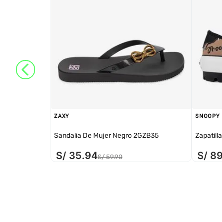
ZAXY
SNOOPY
Sandalia De Mujer Negro 2GZB35
Zapatill
S/
35
.
94
S/
8
S/
59
.
90