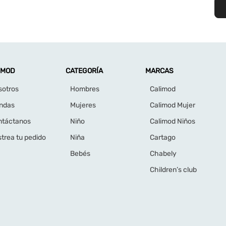
IMOD
CATEGORÍA
MARCAS
sotros
Hombres
Calimod
endas
Mujeres
Calimod Mujer
ntáctanos
Niño
Calimod Niños
trea tu pedido
Niña
Cartago
Bebés
Chabely
Children’s club