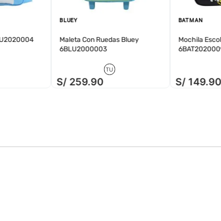
BLUEY
BATMAN
BLU2020004
Maleta Con Ruedas Bluey
Mochila Esco
6BLU2000003
6BAT202000
TU
S/
259
.
90
S/
149
.
9