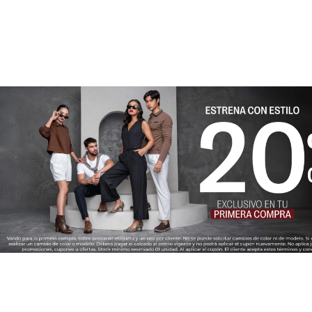
★
★
★
★
★
Tu nombre
Dirección de email
Escribe un comentario