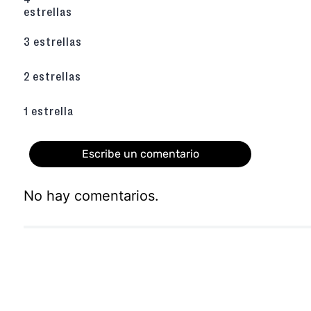
estrellas
3 estrellas
2 estrellas
1 estrella
Escribe un comentario
No hay comentarios.
Agregar comentario
Título
Califica el producto de 1 a 5 estrellas