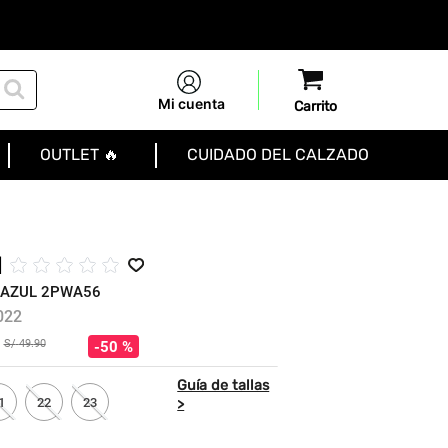
Mi cuenta
OUTLET 🔥
CUIDADO DEL CALZADO
l
☆
☆
☆
☆
☆
 AZUL 2PWA56
022
S/
49
.
90
50 %
1
22
23