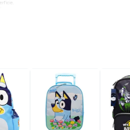
erficie.
s.
bra.
 agarre.