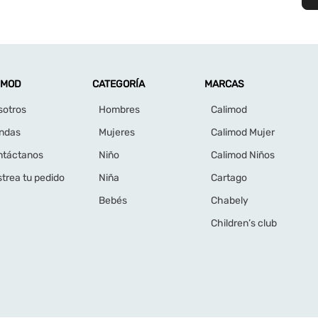
IMOD
CATEGORÍA
MARCAS
sotros
Hombres
Calimod
endas
Mujeres
Calimod Mujer
ntáctanos
Niño
Calimod Niños
trea tu pedido
Niña
Cartago
Bebés
Chabely
Children’s club