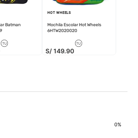
HOT WHEELS
lar Batman
Mochila Escolar Hot Wheels
9
6HTW2020020
TU
TU
0
S/
149
.
90
S/
14
0%