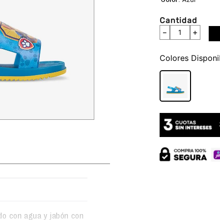
Cantidad
－
＋
Colores
do con agua y jabón con