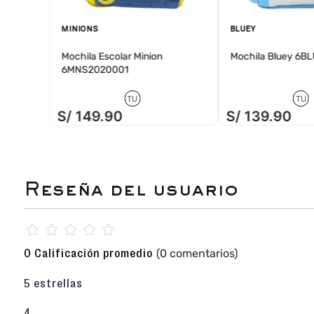
MINIONS
BLUEY
Mochila Escolar Minion
Mochila Bluey 6
6MNS2020001
TU
TU
S/
149
.
90
S/
139
.
90
☆
☆
☆
☆
☆
(0 comentarios)
0 Calificación promedio
5 estrellas
4