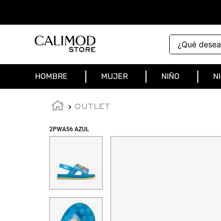
¿Qué deseas 
HOMBRE
MUJER
NIÑO
N
OUTLET
2PWA56 AZUL