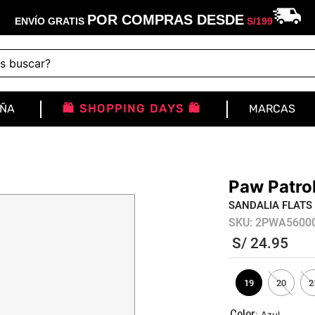
POR COMPRAS DESDE
ENVÍO GRATIS
S/
199
buscar?
IÑA
🛍️ SHOPPING DAYS 🛍️
MARCAS
Paw Patro
SANDALIA FLATS
SKU
:
2PWA5600
S/
24
.
95
19
20
2
:
Azul