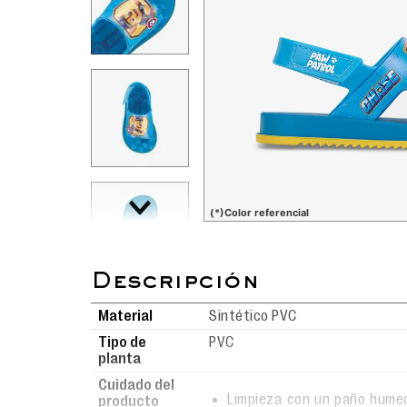
(*)Color referencial
Material
Sintético PVC
Tipo de
PVC
planta
Cuidado del
Limpieza con un paño hume
producto