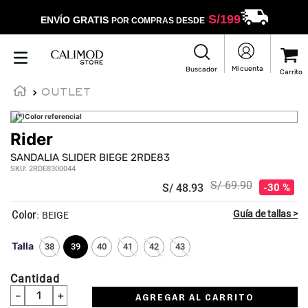
S/
199
ENVÍO GRATIS
POR COMPRAS DESDE
OUTLET
(*)Color referencial
Rider
☆
☆
☆
☆
☆
SANDALIA SLIDER BIEGE 2RDE83
SKU
:
2RDE8300044
S/
69
.
90
S/
48
.
93
30 %
:
BEIGE
Talla
38
39
40
41
42
43
Cantidad
－
＋
AGREGAR AL CARRITO