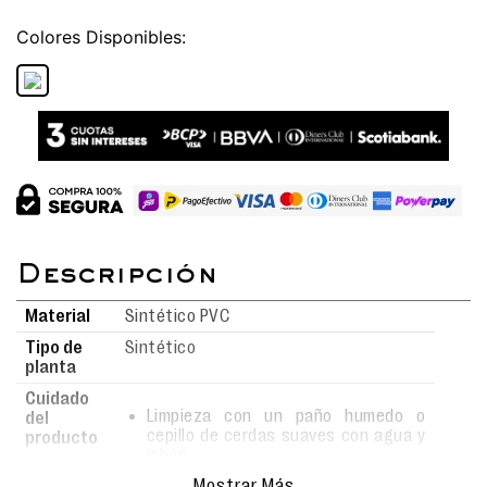
Colores
Material
Sintético PVC
Tipo de
Sintético
planta
Cuidado
Limpieza con un paño humedo o
del
cepillo de cerdas suaves con agua y
producto
jabón.
No usar detergentes fuertes.
Mostrar Más