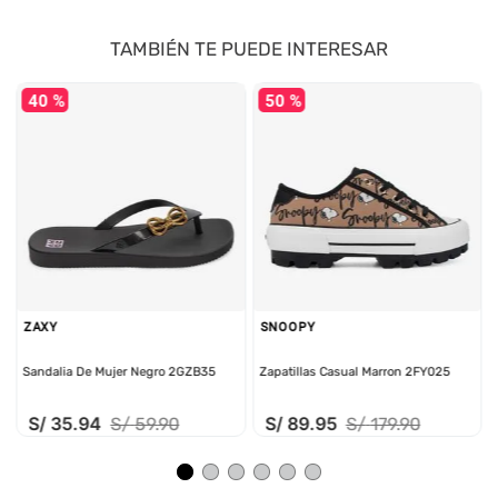
TAMBIÉN TE PUEDE INTERESAR
40 %
50 %
ZAXY
SNOOPY
Sandalia De Mujer Negro 2GZB35
Zapatillas Casual Marron 2FY025
S/
35
.
94
S/
89
.
95
S/
59
.
90
S/
179
.
90