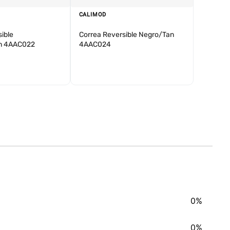
CALIMOD
ible
Correa Reversible Negro/Tan
n 4AAC022
4AAC024
0%
0%