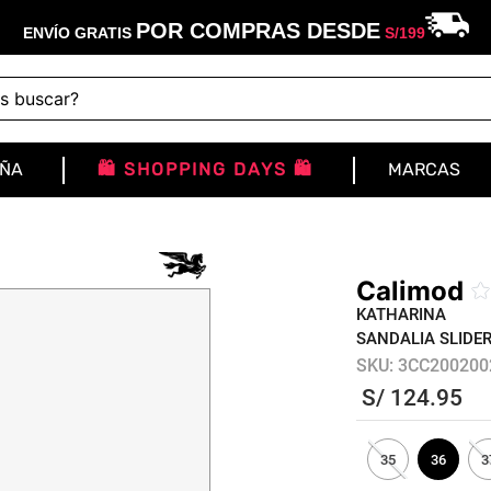
POR COMPRAS DESDE
ENVÍO GRATIS
S/
199
buscar?
IÑA
🛍️ SHOPPING DAYS 🛍️
MARCAS
Calimod
KATHARINA
SANDALIA SLIDE
SKU
:
3CC200200
S/
124
.
95
35
36
3