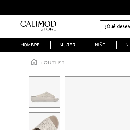
¿Qué deseas 
HOMBRE
MUJER
NIÑO
N
OUTLET