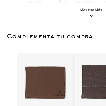
Protege tus zapatos con n
producto
Calimod, especialmente dis
Mostrar Más
napas (guante).
Mantiene el calzado limpi
conservar su color por más 
Fácil de aplicar y perfecta p
de tus zapatos.
Ideal para cuidar tus 
mantenerlos como nuevos.
complementa tu compra
Lineas
Katharina
Sandalia slider para mujer con diseño exclu
para quienes buscan un look moderno, cómod
Planta diseñada para mayor comodidad
propiedades antideslizantes.
Detalle unicos en la capellada que ofrec
comodidad al usar.
Planta suave que proporciona un confort sup