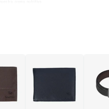
uestra crema nutritiva
eñada para cuero liso y
o, humectado y ayuda a
tiempo.
ara prolongar la vida útil
calzados favoritos y
sivo de Calimod, ideal
o y elegante.
 y resistencia, con
en mayor ventilacióny
erior en cada paso.