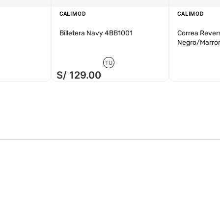
CALIMOD
CALIMOD
Billetera Navy 4BB1001
Correa Revers
Negro/Marro
TU
S/
129
.
00