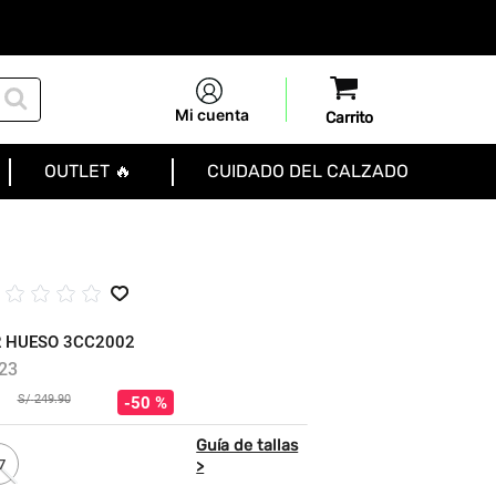
Mi cuenta
OUTLET 🔥
CUIDADO DEL CALZADO
☆
☆
☆
☆
☆
R HUESO 3CC2002
23
S/
249
.
90
50 %
7