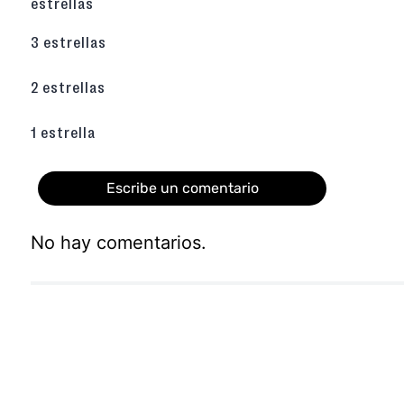
estrellas
3 estrellas
2 estrellas
1 estrella
Escribe un comentario
No hay comentarios.
Agregar comentario
Título
Califica el producto de 1 a 5 estrellas