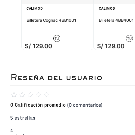
CALIMOD
CALIMOD
Billetera Cogñac 4BB1001
Billetera 4BB4001
TU
TU
S/
129
.
00
S/
129
.
00
☆
☆
☆
☆
☆
(0 comentarios)
0 Calificación promedio
5 estrellas
4