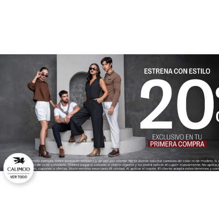
★
★
★
★
★
Tu nombre
Dirección de email
Escribe un comentario