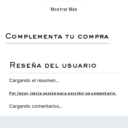
mantenerlas impecables.
Realiza la limpieza con movimientos
Mostrar Más
delicados para evitar rayar o dañar la
superficie.
Evita el uso de detergentes
agresivos o productos químicos que
puedan afectar los materiales.
complementa tu compra
Secado natural: deja que las
sandalias se sequen al aire libre,
siempre en un lugar sombreado para
proteger el color y el material.
No sumergir ni lavar en lavadora.
Sandalia flip flop de diseño versátil y casual.
Cargando el resumen…
Planta anatómica, ligera y flexible para mayor
comodidad.
Interior suave que garantiza confort en cada
Por favor, inicia sesión para escribir un comentario.
paso.
Tiras con acabados detallados para un estilo
Cargando comentarios…
único.