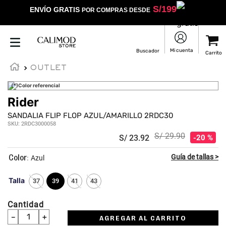
S/
199
ENVÍO GRATIS
POR COMPRAS DESDE
OUTLET
(*)Color referencial
Rider
SANDALIA FLIP FLOP AZUL/AMARILLO 2RDC30
SKU
:
2RDC3000058
S/
29
.
90
S/
23
.
92
20 %
:
Azul
Talla
37
39
41
43
Cantidad
－
＋
AGREGAR AL CARRITO