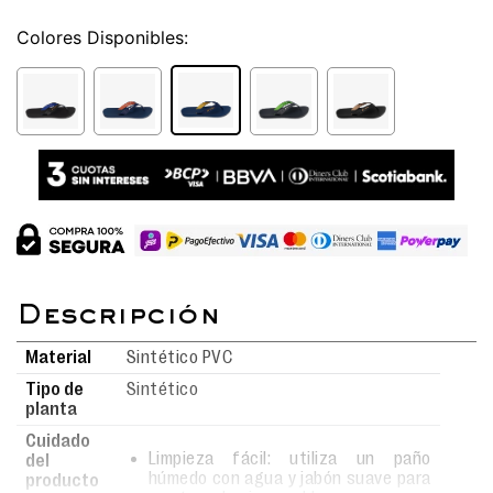
Colores
Material
Sintético PVC
Tipo de
Sintético
planta
Cuidado
Limpieza fácil: utiliza un paño
del
húmedo con agua y jabón suave para
producto