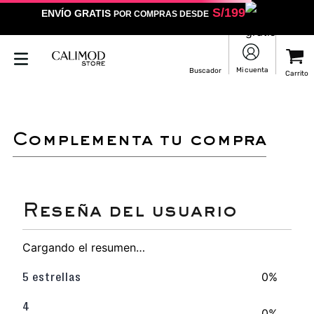
S/
199
ENVÍO GRATIS
POR COMPRAS DESDE
LO SENTIMOS
NO ENCONTRAMOS RESULTADOS QUE COINCIDAN CON
TU BÚSQUEDA
Puedes revisar la ortografía
Utilizar un término más general
Darle un vistazo a estos productos
que pueden interesarte