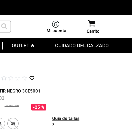
Mi cuenta
OUTLET 🔥
CUIDADO DEL CALZADO
☆
☆
☆
☆
☆
TIR NEGRO 3CE5001
03
S/
299
.
90
25 %
8
39