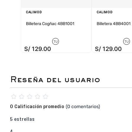
CALIMOD
CALIMOD
Billetera Cogñac 4BB1001
Billetera 4BB4001
TU
TU
S/
129
.
00
S/
129
.
00
☆
☆
☆
☆
☆
(0 comentarios)
0 Calificación promedio
5 estrellas
4