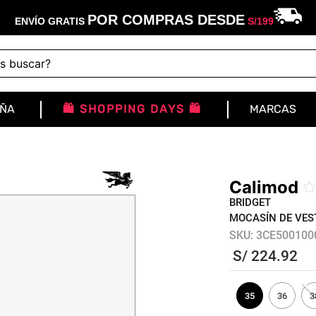
POR COMPRAS DESDE
ENVÍO GRATIS
S/
199
buscar?
IÑA
🛍️ SHOPPING DAYS 🛍️
MARCAS
Calimod
BRIDGET
MOCASÍN DE VES
SKU
:
3CE500100
S/
224
.
92
35
36
3