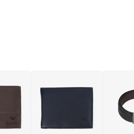
 paño húmedo con agua y
as impecables.
vimientos delicados para
icie.
s agresivos o productos
 los materiales.
s sandalias se sequen al
n lugar sombreado para
l.
ora.
o, suave y liviano,
 y resistencia, con
ión metálica y textura
na un confort superior