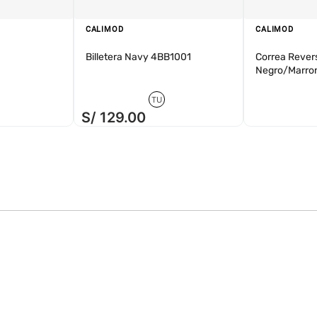
CALIMOD
CALIMOD
Billetera Navy 4BB1001
Correa Revers
Negro/Marro
TU
S/
129
.
00