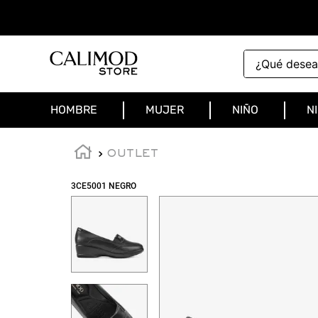
¿Qué deseas 
HOMBRE
MUJER
NIÑO
N
OUTLET
3CE5001 NEGRO