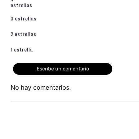
estrellas
3 estrellas
2 estrellas
1 estrella
Escribe un comentario
No hay comentarios.
Agregar comentario
Título
Califica el producto de 1 a 5 estrellas