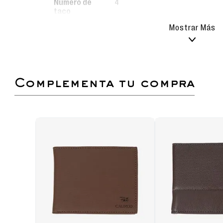
Número de
4
taco
Cuidado del
Mostrar Más
Limpieza fácil: utiliza un
producto
jabón suave para mantenerl
Realiza la limpieza con mo
evitar rayar o dañar la superf
Evita el uso de detergente
químicos que puedan afectar
complementa tu compra
Secado natural: deja que la
aire libre, siempre en u
proteger el color y el materia
No sumergir ni lavar en lavad
Lineas
Bridget
Mocasín de vestir hecho de 100% cuer
combinables con looks casuales y cómodos.
Planta diseñada para mayor comodidad
propiedades antideslizantes.
Detalles cuidadosamente elaborados, aplicac
suave.
Plantilla memory foam, suave que proporcio
en cada paso.