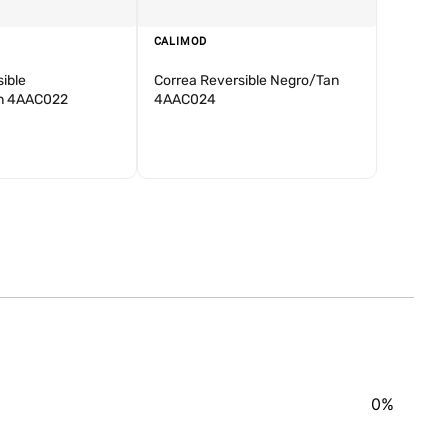
CALIMOD
ible
Correa Reversible Negro/Tan
n 4AAC022
4AAC024
0%