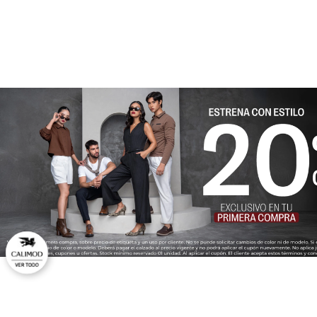
★
★
★
★
★
Tu nombre
Dirección de email
Escribe un comentario