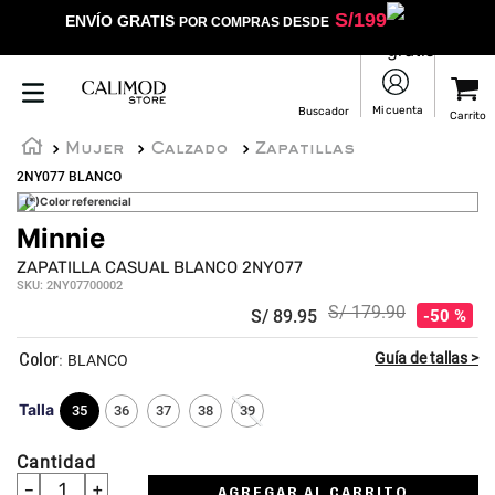
S/
199
ENVÍO GRATIS
POR COMPRAS DESDE
Mujer
Calzado
Zapatillas
2NY077 BLANCO
(*)Color referencial
Minnie
ZAPATILLA CASUAL BLANCO 2NY077
SKU
:
2NY07700002
S/
179
.
90
S/
89
.
95
50 %
:
BLANCO
Talla
35
36
37
38
39
Cantidad
－
＋
AGREGAR AL CARRITO