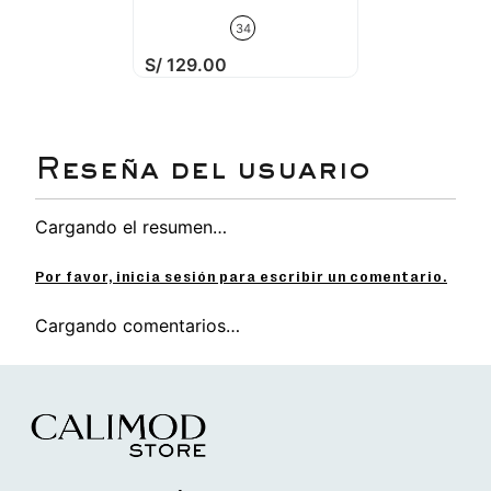
soporte y confort en cada movimiento.
Planta/Firme:
Suela sintética Rubber con
34
acabado antideslizante para mayor seguridad y
S/
129
.
00
durabilidad.
Nombre de planta:
Rubber, reconocida por su
firmeza y resistencia al desgaste.
Atributos:
Calzado liviano, con patrones
bordados distintivos y suela antideslizante que
combina estilo y funcionalidad.
Color:
Blanco, que resalta los detalles gráficos
y el logo de Minnie Mouse.
Cargando el resumen…
Material:
Textil de alta calidad, que mantiene el
calzado ligero y cómodo.
Pasador:
Blanco, en armonía con el diseño
Por favor, inicia sesión para escribir un comentario.
clásico y femenino de la zapatilla.
Detalles:
Rostro de Minnie Mouse en los
Cargando comentarios…
laterales y logo del personaje que convierten
este modelo en un calzado único y encantador.
Descubre más modelos de zapatillas para mujer
aquí