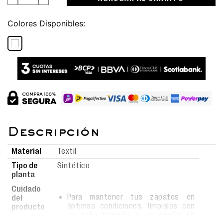
Colores
Material
Textil
Tipo de
Sintético
planta
Cuidado
Para mantener tus zapatos en
del
óptimas condiciones, límpialos con
producto
un paño húmedo o un cepillo de