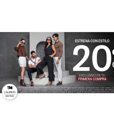
★
★
★
★
★
Tu nombre
Dirección de email
Escribe un comentario