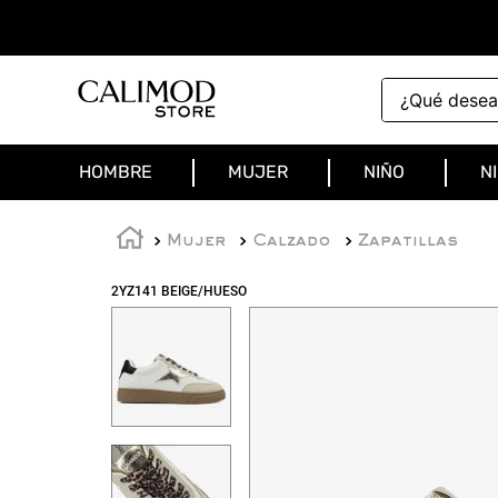
¿Qué deseas 
HOMBRE
MUJER
NIÑO
N
Mujer
Calzado
Zapatillas
2YZ141 BEIGE/HUESO