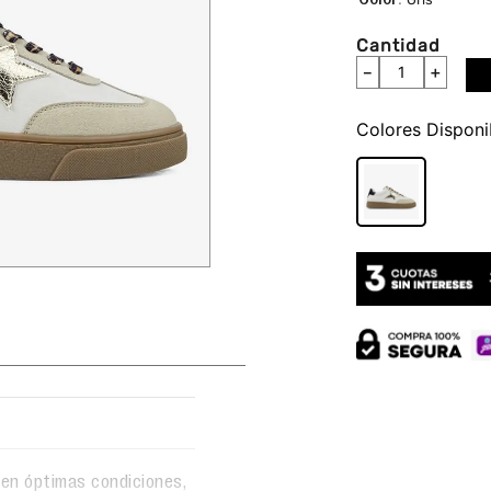
Cantidad
－
＋
Colores
en óptimas condiciones,