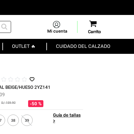
Mi cuenta
OUTLET 🔥
CUIDADO DEL CALZADO
☆
☆
☆
☆
AL BEIGE/HUESO 2YZ141
09
S/
159
.
90
50 %
7
38
39