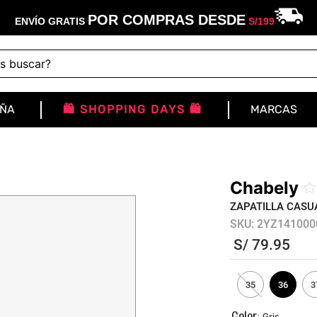
POR COMPRAS DESDE
ENVÍO GRATIS
S/
199
buscar?
IÑA
🛍️ SHOPPING DAYS 🛍️
MARCAS
Chabely
☆
ZAPATILLA CASU
SKU
:
2YZ141000
S/
79
.
95
35
36
3
:
Gris