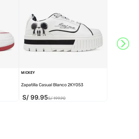
MICKEY
Zapatilla Casual Blanco 2KY053
S/
99
.
95
S/
199
.
90