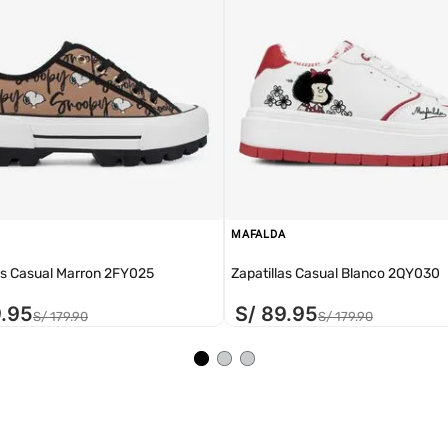
MAFALDA
as Casual Marron 2FY025
Zapatillas Casual Blanco 2QY030
9
.
95
S/
89
.
95
S/
179
.
90
S/
179
.
90