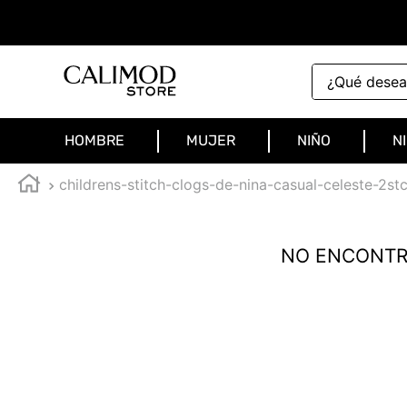
¿Qué deseas 
HOMBRE
MUJER
NIÑO
N
childrens-stitch-clogs-de-nina-casual-celeste-2st
NO ENCONTR