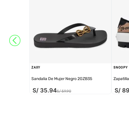
ZAXY
SNOOPY
Sandalia De Mujer Negro 2GZB35
Zapatill
S/
35
.
94
S/
8
S/
59
.
90