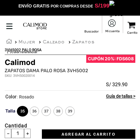
S/
199
ENVÍO GRATIS
POR COMPRAS DESDE
Mujer
Calzado
Zapatos
3VH5002 PALO ROSA
(*)Color referencial
CUPÓN 20%: FDS608
Calimod
ZAPATOS DAMA PALO ROSA 3VH5002
SKU
:
3VH50020014
S/
329
.
90
:
Rosado
Talla
35
36
37
38
39
Cantidad
－
＋
AGREGAR AL CARRITO