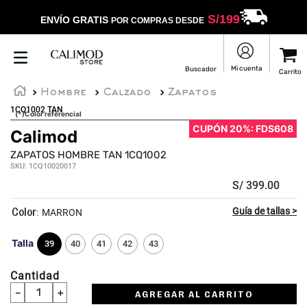
S/
199
ENVÍO GRATIS
POR COMPRAS DESDE
Hombre
Calzado
Zapatos
1CQ1002 TAN
(*)Color referencial
CUPÓN 20%: FDS608
Calimod
ZAPATOS HOMBRE TAN 1CQ1002
SKU
:
1CQ10020017
S/
399
.
00
:
MARRON
Talla
39
40
41
42
43
Cantidad
－
＋
AGREGAR AL CARRITO