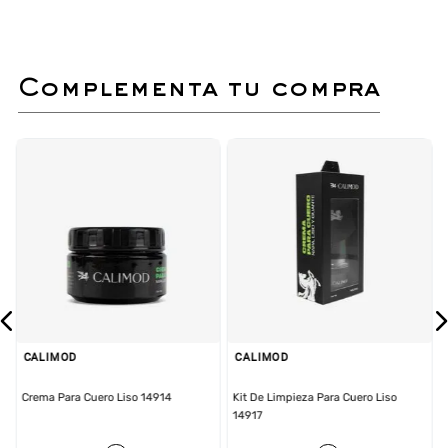
Al aplicarla con frecuencia,
mantendrás tus zapatos suaves,
con un brillo natural y protegidos del
desgaste diario.
Ideal para conservar la apariencia
complementa tu compra
original y alargar la vida útil de tu
calzado favorito.
¡El equilibrio perfecto entre robustez y
sofisticación urbana! Este
Zapato Casual
de la
línea
CALIMOD
en color tan es la pieza
fundamental para el caballero que exige calidad en
cada detalle. Su construcción con materiales de
alto calibre garantiza un calzado resistente,
cómodo y con un estilo atemporal que se adapta a
cualquier ocasión.
Cuero Napa Plus de 1.7mm
: Capellada
confeccionada en
Cuero de 1.7mm
de espesor,
CALIMOD
CALIMOD
ofreciendo una estructura de gran durabilidad y
una protección superior contra el uso intensivo,
Crema Para Cuero Liso 14914
Kit De Limpieza Para Cuero Liso
manteniendo un acabado suave y elegante.
14917
Pisada con Amortiguación
: Diseñado con un
sistema de
AMORTIGUACIÓN
que absorbe el