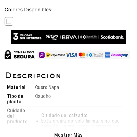
Colores
Material
Cuero Napa
Tipo de
Caucho
planta
Cuidado
Cuidado del calzado:
del
Esta crema no solo limpia, sino que
producto
también nutre profundamente el
material.
Mostrar Más