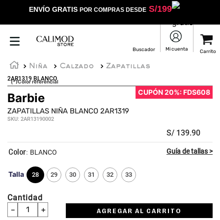
S/
199
ENVÍO GRATIS
POR COMPRAS DESDE
Niña
Calzado
Zapatillas
2AR1319 BLANCO
(*)Color referencial
CUPÓN 20%: FDS608
Barbie
☆
☆
☆
☆
☆
ZAPATILLAS NIÑA BLANCO 2AR1319
SKU
:
2AR13190002
S/
139
.
90
:
BLANCO
Talla
28
29
30
31
32
33
Cantidad
－
＋
AGREGAR AL CARRITO