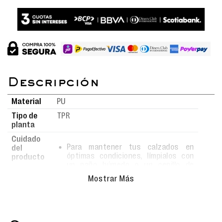
Material
PU
Tipo de
TPR
planta
Cuidado
Para mantener tus calzados en
del
óptimas condiciones, límpialos con
producto
un paño húmedo o un cepillo de
cerdas suaves usando agua y jabón.
Mostrar Más
Evita el uso de detergentes fuertes,
ya que podrían alterar el material.
Deja secar al aire libre, siempre bajo
sombra, y nunca los metas a la
lavadora para conservar su forma y