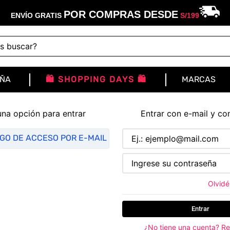
POR COMPRAS DESDE
ENVÍO GRATIS
S/
199
buscar?
IÑA
🛍️ SHOPPING DAYS 🛍️
MARCAS
una opción para entrar
Entrar con e-mail y co
IGO DE ACCESO POR E-MAIL
Olvidé
Entrar
¿No tiene una cuenta? Re