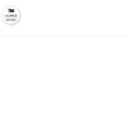
CAL
No
Ti
HORARIO DE ATENCIÓN:
Lunes a viernes
Co
09:00 - 12:00
Ras
14:00 - 17:00
consultas@calimodstore.com
Atención al cliente:
949259138