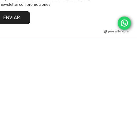
l newsletter con promociones.
ENVIAR
powered by icomm
MARCAS
ATENCIÓN AL CLIENTE
Fisher Price
Cambios y Devoluciones
Grendha
Políticas y Protección
Ipanema
Términos y Condiciones
Rider
Preguntas Frecuentes
Statement
Zaxy