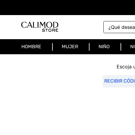
¿Qué deseas 
HOMBRE
MUJER
NIÑO
N
Escoja 
RECIBIR CÓD