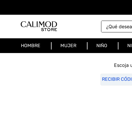
¿Qué deseas 
HOMBRE
MUJER
NIÑO
N
Escoja 
RECIBIR CÓD