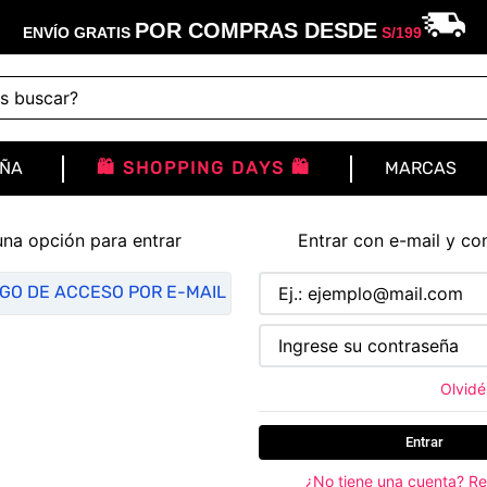
POR COMPRAS DESDE
ENVÍO GRATIS
S/
199
buscar?
IÑA
🛍️ SHOPPING DAYS 🛍️
MARCAS
una opción para entrar
Entrar con e-mail y co
IGO DE ACCESO POR E-MAIL
Olvidé
Entrar
¿No tiene una cuenta? Re