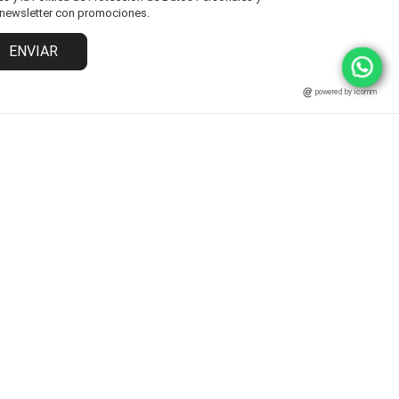
l newsletter con promociones.
ENVIAR
powered by icomm
MARCAS
ATENCIÓN AL CLIENTE
Fisher Price
Cambios y Devoluciones
Grendha
Políticas y Protección
Ipanema
Términos y Condiciones
Rider
Preguntas Frecuentes
Statement
Zaxy