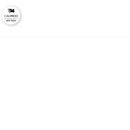
CAL
No
Ti
HORARIO DE ATENCIÓN:
Lunes a viernes
Co
09:00 - 12:00
Ras
14:00 - 17:00
consultas@calimodstore.com
Atención al cliente:
949259138