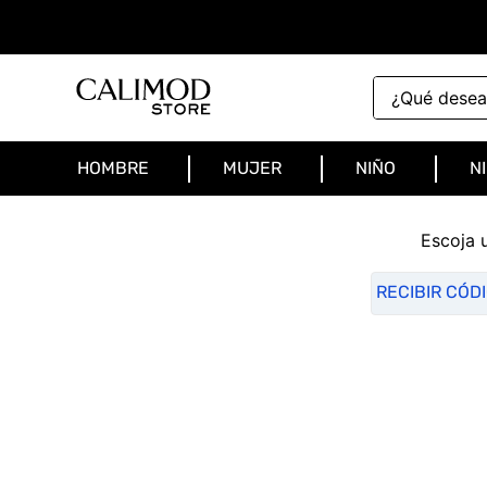
¿Qué deseas 
HOMBRE
MUJER
NIÑO
N
Escoja 
RECIBIR CÓD