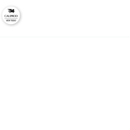
CAL
No
Ti
HORARIO DE ATENCIÓN:
Lunes a viernes
Co
09:00 - 12:00
Ras
14:00 - 17:00
consultas@calimodstore.com
Atención al cliente:
949259138