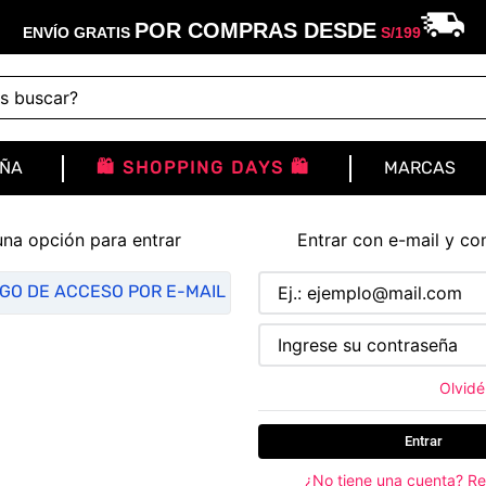
POR COMPRAS DESDE
ENVÍO GRATIS
S/
199
buscar?
IÑA
🛍️ SHOPPING DAYS 🛍️
MARCAS
una opción para entrar
Entrar con e-mail y co
IGO DE ACCESO POR E-MAIL
Olvidé
Entrar
¿No tiene una cuenta? Re