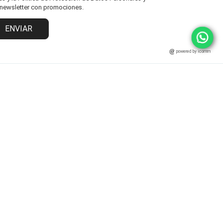
l newsletter con promociones.
ENVIAR
powered by icomm
MARCAS
ATENCIÓN AL CLIENTE
Fisher Price
Cambios y Devoluciones
Grendha
Políticas y Protección
Ipanema
Términos y Condiciones
Rider
Preguntas Frecuentes
Statement
Zaxy