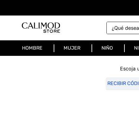
¿Qué deseas 
HOMBRE
MUJER
NIÑO
N
Escoja 
RECIBIR CÓD