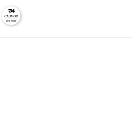
CAL
No
Ti
HORARIO DE ATENCIÓN:
Lunes a viernes
Co
09:00 - 12:00
Ras
14:00 - 17:00
consultas@calimodstore.com
Atención al cliente:
949259138