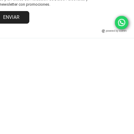
l newsletter con promociones.
ENVIAR
powered by icomm
MARCAS
ATENCIÓN AL CLIENTE
Fisher Price
Cambios y Devoluciones
Grendha
Políticas y Protección
Ipanema
Términos y Condiciones
Rider
Preguntas Frecuentes
Statement
Zaxy