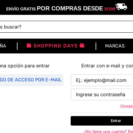
POR COMPRAS DESDE
ENVÍO GRATIS
S/
199
buscar?
IÑA
🛍️ SHOPPING DAYS 🛍️
MARCAS
una opción para entrar
Entrar con e-mail y co
IGO DE ACCESO POR E-MAIL
Olvidé
Entrar
¿No tiene una cuenta? Re