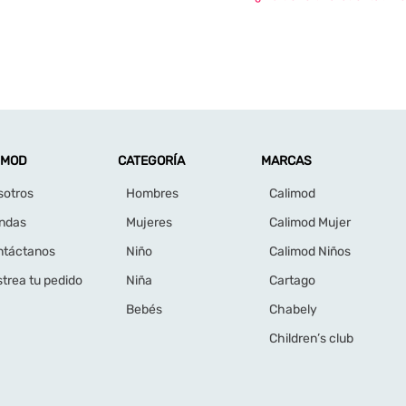
¡Suscríbete a nu
Estarás siempre al día de pr
Peru
+51
Selecciona una opción
Hombre
Mujer
Acepto los Términos y Condiciones