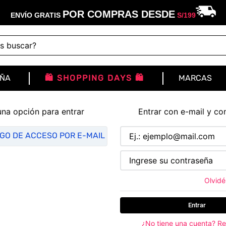
POR COMPRAS DESDE
ENVÍO GRATIS
S/
199
buscar?
IÑA
🛍️ SHOPPING DAYS 🛍️
MARCAS
una opción para entrar
Entrar con e-mail y co
IGO DE ACCESO POR E-MAIL
Olvidé
Entrar
¿No tiene una cuenta? Re