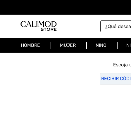
¿Qué deseas 
HOMBRE
MUJER
NIÑO
N
Escoja 
RECIBIR CÓD