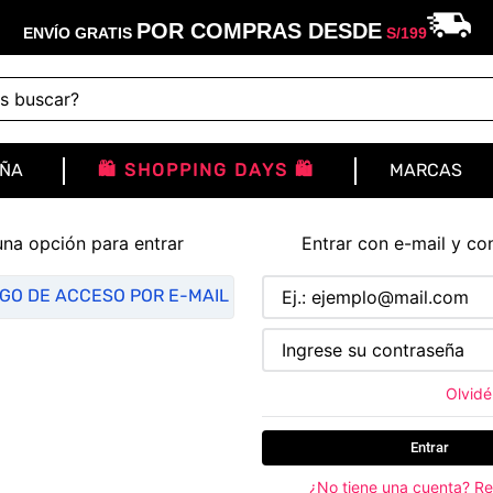
POR COMPRAS DESDE
ENVÍO GRATIS
S/
199
buscar?
IÑA
🛍️ SHOPPING DAYS 🛍️
MARCAS
una opción para entrar
Entrar con e-mail y co
IGO DE ACCESO POR E-MAIL
Olvidé
Entrar
¿No tiene una cuenta? Re