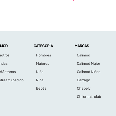
IMOD
CATEGORÍA
MARCAS
sotros
Hombres
Calimod
endas
Mujeres
Calimod Mujer
ntáctanos
Niño
Calimod Niños
trea tu pedido
Niña
Cartago
Bebés
Chabely
Children’s club