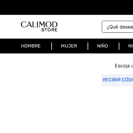
¿Qué deseas 
HOMBRE
MUJER
NIÑO
N
Escoja 
RECIBIR CÓD