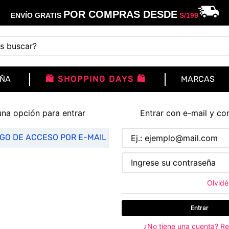
POR COMPRAS DESDE
ENVÍO GRATIS
S/
199
buscar?
IÑA
🛍️ SHOPPING DAYS 🛍️
MARCAS
una opción para entrar
Entrar con e-mail y co
IGO DE ACCESO POR E-MAIL
Olvidé
Entrar
¿No tiene una cuenta? Re