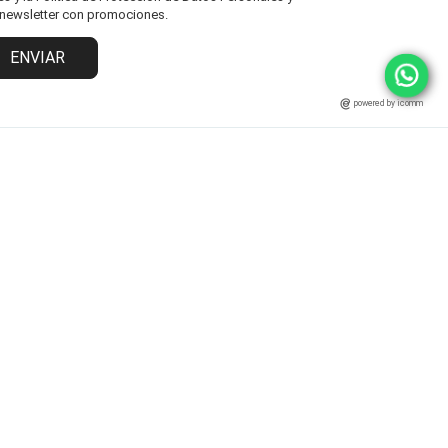
l newsletter con promociones.
ENVIAR
powered by icomm
MARCAS
ATENCIÓN AL CLIENTE
Fisher Price
Cambios y Devoluciones
Grendha
Políticas y Protección
Ipanema
Términos y Condiciones
Rider
Preguntas Frecuentes
Statement
Zaxy