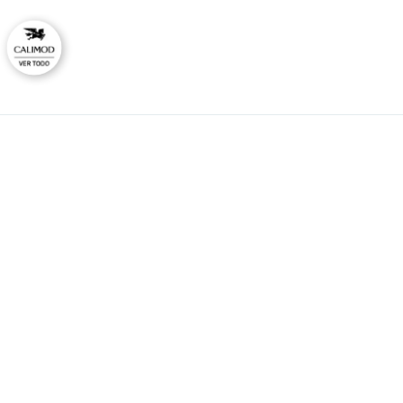
CAL
No
Ti
HORARIO DE ATENCIÓN:
Lunes a viernes
Co
09:00 - 12:00
Ras
14:00 - 17:00
consultas@calimodstore.com
Atención al cliente:
949259138