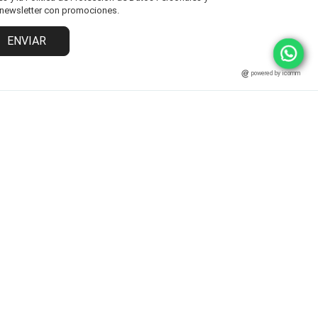
l newsletter con promociones.
ENVIAR
powered by icomm
MARCAS
ATENCIÓN AL CLIENTE
Fisher Price
Cambios y Devoluciones
Grendha
Políticas y Protección
Ipanema
Términos y Condiciones
Rider
Preguntas Frecuentes
Statement
Zaxy