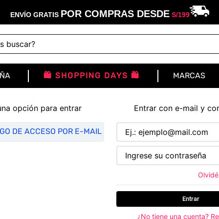
POR COMPRAS DESDE
ENVÍO GRATIS
S/
199
buscar?
IÑA
🛍️ SHOPPING DAYS 🛍️
MARCAS
una opción para entrar
Entrar con e-mail y co
IGO DE ACCESO POR E-MAIL
Olvidé
Entrar
¿No tiene una cuenta? Re