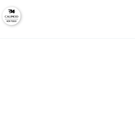
CAL
No
Ti
HORARIO DE ATENCIÓN:
Lunes a viernes
Co
09:00 - 12:00
Ras
14:00 - 17:00
consultas@calimodstore.com
Atención al cliente:
949259138