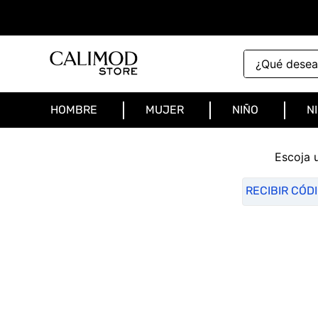
¿Qué deseas 
HOMBRE
MUJER
NIÑO
N
Escoja 
RECIBIR CÓD