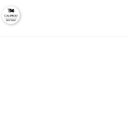
CAL
No
Ti
HORARIO DE ATENCIÓN:
Lunes a viernes
Co
09:00 - 12:00
Ras
14:00 - 17:00
consultas@calimodstore.com
Atención al cliente:
949259138