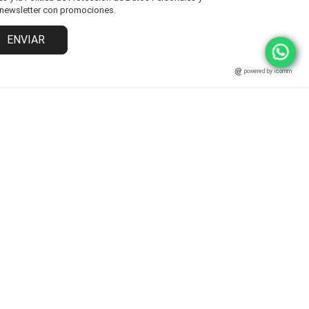
l newsletter con promociones.
ENVIAR
powered by icomm
MARCAS
ATENCIÓN AL CLIENTE
Fisher Price
Cambios y Devoluciones
Grendha
Políticas y Protección
Ipanema
Términos y Condiciones
Rider
Preguntas Frecuentes
Statement
Zaxy