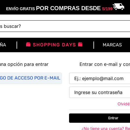
POR COMPRAS DESDE
ENVÍO GRATIS
S/
199
buscar?
IÑA
🛍️ SHOPPING DAYS 🛍️
MARCAS
una opción para entrar
Entrar con e-mail y co
IGO DE ACCESO POR E-MAIL
Olvidé
Entrar
¿No tiene una cuenta? Re