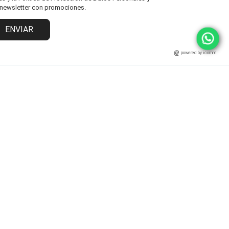
l newsletter con promociones.
ENVIAR
powered by icomm
MARCAS
ATENCIÓN AL CLIENTE
Fisher Price
Cambios y Devoluciones
Grendha
Políticas y Protección
Ipanema
Términos y Condiciones
Rider
Preguntas Frecuentes
Statement
Zaxy