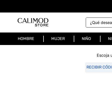
¿Qué deseas 
HOMBRE
MUJER
NIÑO
N
Escoja 
RECIBIR CÓD