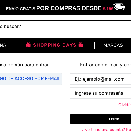
POR COMPRAS DESDE
ENVÍO GRATIS
S/
199
buscar?
IÑA
🛍️ SHOPPING DAYS 🛍️
MARCAS
una opción para entrar
Entrar con e-mail y co
IGO DE ACCESO POR E-MAIL
Olvidé
Entrar
¿No tiene una cuenta? Re