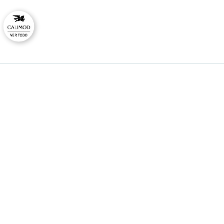
CAL
No
Ti
HORARIO DE ATENCIÓN:
Lunes a viernes
Co
09:00 - 12:00
Ras
14:00 - 17:00
consultas@calimodstore.com
Atención al cliente:
949259138