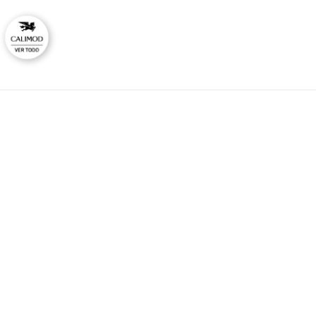
CAL
No
Ti
HORARIO DE ATENCIÓN:
Lunes a viernes
Co
09:00 - 12:00
Ras
14:00 - 17:00
consultas@calimodstore.com
Atención al cliente:
949259138