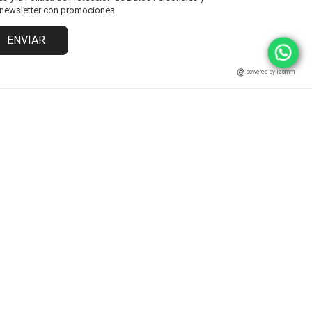
l newsletter con promociones.
ENVIAR
powered by icomm
MARCAS
ATENCIÓN AL CLIENTE
Fisher Price
Cambios y Devoluciones
Grendha
Políticas y Protección
Ipanema
Términos y Condiciones
Rider
Preguntas Frecuentes
Statement
Zaxy