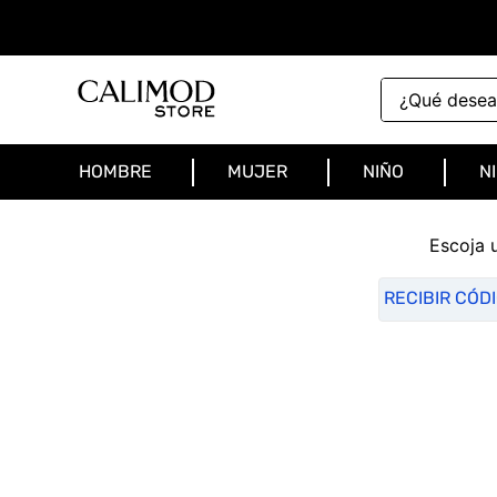
¿Qué deseas 
HOMBRE
MUJER
NIÑO
N
Escoja 
RECIBIR CÓD