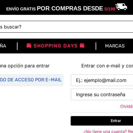
POR COMPRAS DESDE
ENVÍO GRATIS
S/
199
buscar?
IÑA
🛍️ SHOPPING DAYS 🛍️
MARCAS
una opción para entrar
Entrar con e-mail y co
IGO DE ACCESO POR E-MAIL
Olvidé
Entrar
¿No tiene una cuenta? Re