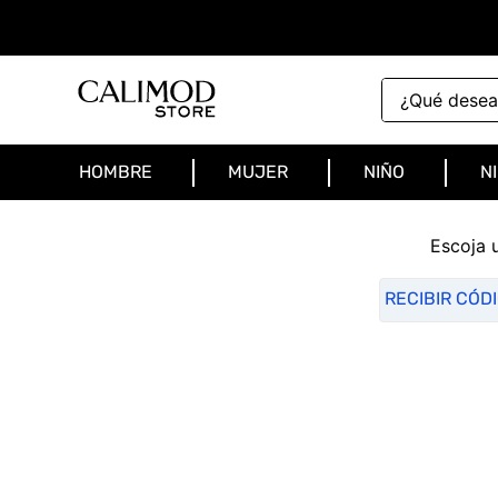
¿Qué deseas 
HOMBRE
MUJER
NIÑO
N
Escoja 
RECIBIR CÓD