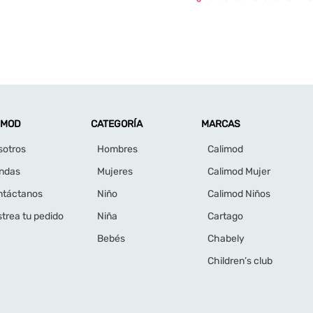
¡Suscríbete a nu
Estarás siempre al día de pr
Peru
+51
Selecciona una opción
Hombre
Mujer
Acepto los Términos y Condiciones