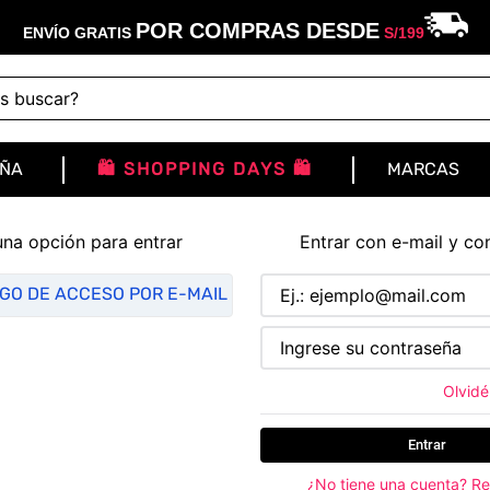
POR COMPRAS DESDE
ENVÍO GRATIS
S/
199
buscar?
IÑA
🛍️ SHOPPING DAYS 🛍️
MARCAS
una opción para entrar
Entrar con e-mail y co
IGO DE ACCESO POR E-MAIL
Olvidé
Entrar
¿No tiene una cuenta? Re