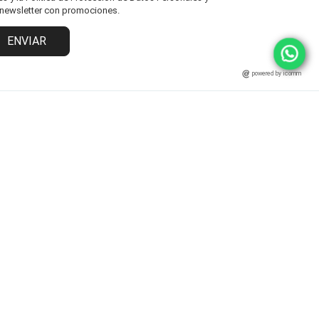
l newsletter con promociones.
ENVIAR
powered by icomm
MARCAS
ATENCIÓN AL CLIENTE
Fisher Price
Cambios y Devoluciones
Grendha
Políticas y Protección
Ipanema
Términos y Condiciones
Rider
Preguntas Frecuentes
Statement
Zaxy