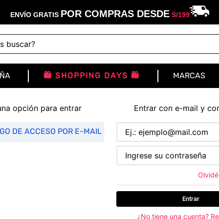
POR COMPRAS DESDE
ENVÍO GRATIS
S/
199
buscar?
IÑA
🛍️ SHOPPING DAYS 🛍️
MARCAS
una opción para entrar
Entrar con e-mail y co
IGO DE ACCESO POR E-MAIL
Olvidé
Entrar
¿No tiene una cuenta? Re