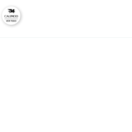
CAL
No
Ti
HORARIO DE ATENCIÓN:
Lunes a viernes
Co
09:00 - 12:00
Ras
14:00 - 17:00
consultas@calimodstore.com
Atención al cliente:
949259138