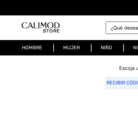
¿Qué deseas 
HOMBRE
MUJER
NIÑO
N
Escoja 
RECIBIR CÓD