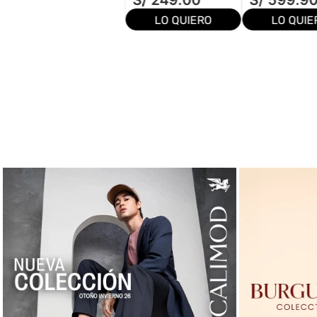
S/
249
.
00
S/
599
.
9
LO QUIERO
LO QUIE