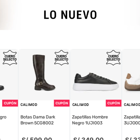
CALIMOD
CALIMOD
CALIMO
gro
Botas Dama Dark
Zapatillas Hombre
Zapatill
Brown 5CG8002
Negro 1UJI003
3UJO00