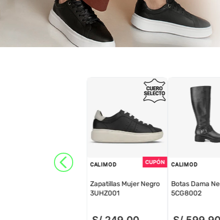
CALIMOD
CALIMOD
Zapatillas Mujer Negro
Botas Dama Ne
3UHZ001
5CG8002