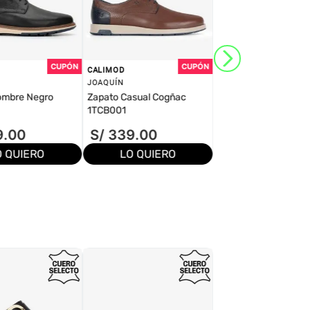
CALIMOD
JOAQUÍN
ombre Negro
Zapato Casual Cogñac
1TCB001
9
.
00
S/
339
.
00
O QUIERO
LO QUIERO