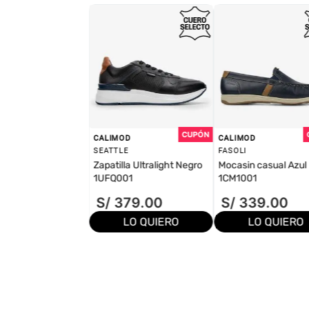
CALIMOD
CALIMOD
SEATTLE
FASOLI
Zapatilla Ultralight Negro
Mocasin casual Azul
1UFQ001
1CM1001
S/
379
.
00
S/
339
.
00
LO QUIERO
LO QUIERO