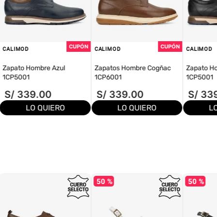
CALIMOD
CALIMOD
CALIMOD
Zapato Hombre Azul
Zapatos Hombre Cogñac
Zapato H
1CP5001
1CP6001
1CP5001
S/
339
.
00
S/
339
.
00
S/
33
LO QUIERO
LO QUIERO
L
50 %
50 %