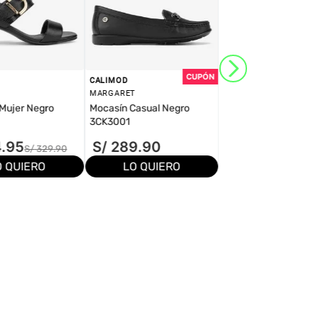
CALIMOD
MARGARET
Mujer Negro
Mocasín Casual Negro
3CK3001
4
.
95
S/
289
.
90
S/
329
.
90
O QUIERO
LO QUIERO