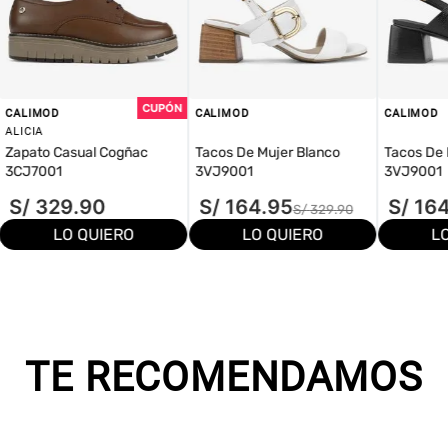
CALIMOD
CALIMOD
CALIMOD
ALICIA
Zapato Casual Cogñac
Tacos De Mujer Blanco
Tacos De 
3CJ7001
3VJ9001
3VJ9001
S/
329
.
90
S/
164
.
95
S/
16
S/
329
.
90
LO QUIERO
LO QUIERO
L
TE RECOMENDAMOS