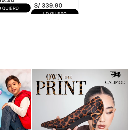
39
.
90
S/
339
.
90
O QUIERO
LO QUIERO