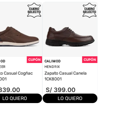
MOD
CALIMOD
EER
HENDRIX
o Casual Cogñac
Zapato Casual Canela
001
1CK8001
339
.
00
S/
399
.
00
LO QUIERO
LO QUIERO