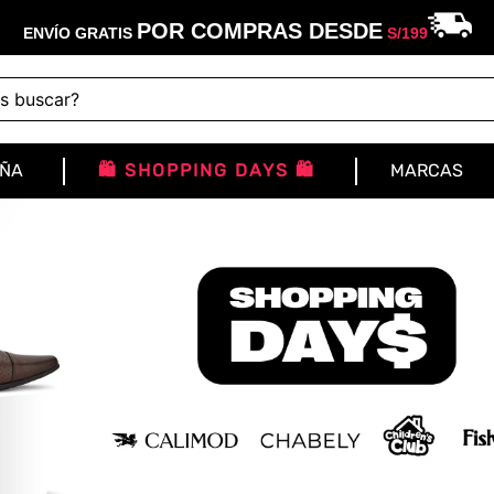
POR COMPRAS DESDE
ENVÍO GRATIS
S/
199
buscar?
IÑA
🛍️ SHOPPING DAYS 🛍️
MARCAS