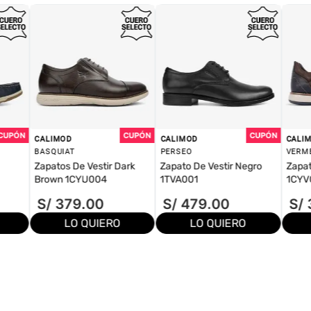
CALIMOD
CALIMOD
CALI
BASQUIAT
PERSEO
VERM
Zapatos De Vestir Dark
Zapato De Vestir Negro
Zapat
Brown 1CYU004
1TVA001
1CYV
S/
379
.
00
S/
479
.
00
S/
LO QUIERO
LO QUIERO