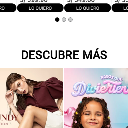
0
S/
599
.
90
S/
349
.
00
S/
3
RO
LO QUIERO
LO QUIERO
L
DESCUBRE MÁS