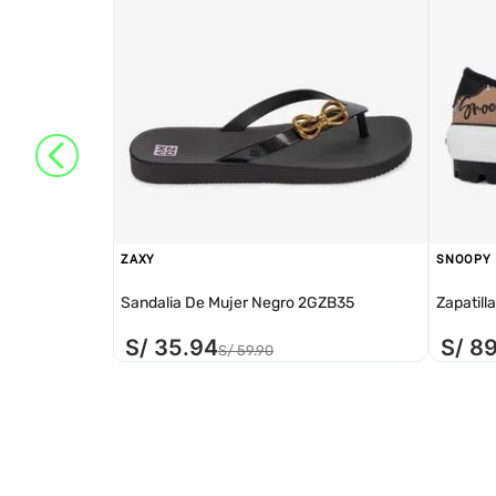
ZAXY
SNOOPY
Sandalia De Mujer Negro 2GZB35
Zapatill
S/
35
.
94
S/
8
S/
59
.
90