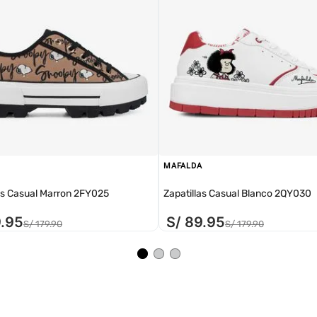
MAFALDA
as Casual Marron 2FY025
Zapatillas Casual Blanco 2QY030
9
.
95
S/
89
.
95
S/
179
.
90
S/
179
.
90