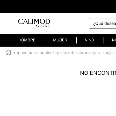
¿Qué deseas 
HOMBRE
MUJER
NIÑO
N
ipanema-sandalia-flip-flop-de-verano-para-mujer-
NO ENCONTR