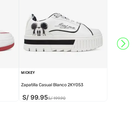
MICKEY
Zapatilla Casual Blanco 2KY053
S/
99
.
95
S/
199
.
90