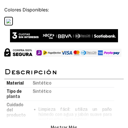
Colores
Material
Sintético
Tipo de
Sintético
planta
Cuidado
Limpieza fácil: utiliza un paño
del
húmedo con agua y jabón suave para
producto
mantenerlas impecables.
Realiza la limpieza con movimientos
Mostrar Más