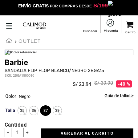
S/
199
ENVÍO GRATIS
POR COMPRAS DESDE
OUTLET
(*)Color referencial
Barbie
SANDALIA FLIP FLOP BLANCO/NEGRO 2BGA15
SKU
:
2BGA1500010
S/
39
.
90
S/
23
.
94
40 %
:
Negro
Talla
35
36
37
39
Cantidad
－
＋
AGREGAR AL CARRITO