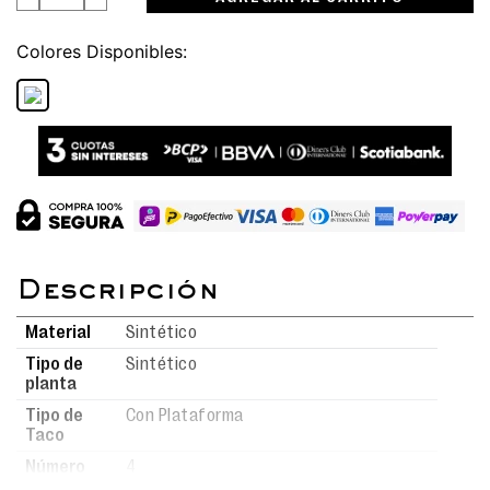
Colores
Material
Sintético
Tipo de
Sintético
planta
Tipo de
Con Plataforma
Taco
Número
4
de taco