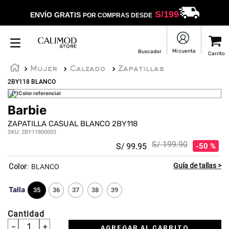
S/
199
ENVÍO GRATIS
POR COMPRAS DESDE
Mujer
Calzado
Zapatillas
2BY118 BLANCO
(*)Color referencial
Barbie
ZAPATILLA CASUAL BLANCO 2BY118
SKU
:
2BY11800003
S/
199
.
90
S/
99
.
95
50 %
:
BLANCO
Talla
35
36
37
38
39
Cantidad
－
＋
AGREGAR AL CARRITO