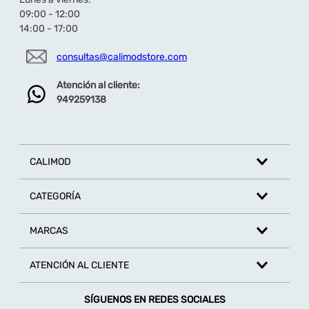
Combinación: Perfecta con
jeans, shorts
o
09:00 - 12:00
cualquier outfit que necesite un toque de
14:00 - 17:00
personalidad.
consultas@calimodstore.com
➡️Más zapatillas de mujer
href="https://www.calimodstore.com/mujer-
zapatillas"> haciendo click aquí
Atención al cliente:
949259138
CALIMOD
CATEGORÍA
MARCAS
ATENCIÓN AL CLIENTE
SÍGUENOS EN REDES SOCIALES