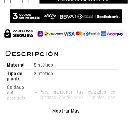
Material
Sintético
Tipo de
Sintético
planta
Cuidado
Para mantener tus calzados en
del
óptimas condiciones, límpialos con
producto
un paño húmedo o un cepillo de
cerdas suaves usando agua y jabón.
Mostrar Más
Evita el uso de detergentes fuertes,
ya que podrían alterar el material.
Deja secar al aire libre, siempre bajo
sombra, y nunca los metas a la