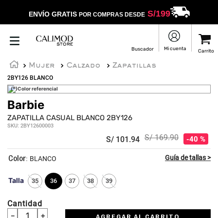
S/
199
ENVÍO GRATIS
POR COMPRAS DESDE
Mujer
Calzado
Zapatillas
2BY126 BLANCO
(*)Color referencial
Barbie
ZAPATILLA CASUAL BLANCO 2BY126
SKU
:
2BY12600003
S/
169
.
90
S/
101
.
94
40 %
:
BLANCO
Talla
35
36
37
38
39
Cantidad
－
＋
AGREGAR AL CARRITO