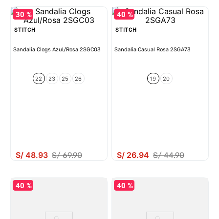
30 %
40 %
STITCH
STITCH
Sandalia Clogs Azul/Rosa 2SGC03
Sandalia Casual Rosa 2SGA73
22
23
25
26
19
20
S/
48
.
93
S/
26
.
94
S/
69
.
90
S/
44
.
90
40 %
40 %