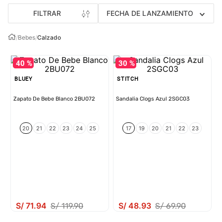
FILTRAR
FECHA DE LANZAMIENTO
/
Bebes
/
Calzado
40 %
30 %
BLUEY
STITCH
Zapato De Bebe Blanco 2BU072
Sandalia Clogs Azul 2SGC03
20
21
22
23
24
25
17
19
20
21
22
23
S/
71
.
94
S/
48
.
93
S/
119
.
90
S/
69
.
90