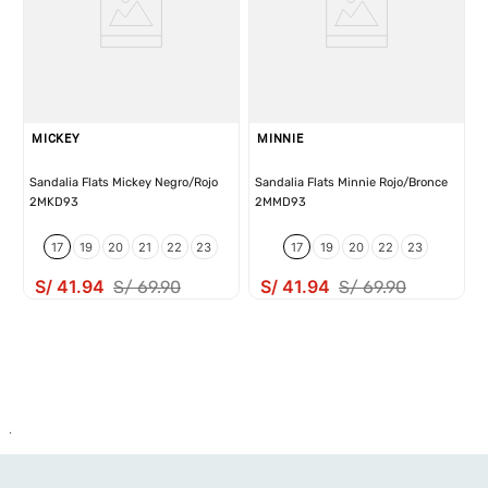
MICKEY
MINNIE
Sandalia Flats Mickey Negro/Rojo
Sandalia Flats Minnie Rojo/Bronce
2MKD93
2MMD93
17
19
20
21
22
23
17
19
20
22
23
S/
41
.
94
S/
41
.
94
S/
69
.
90
S/
69
.
90
.