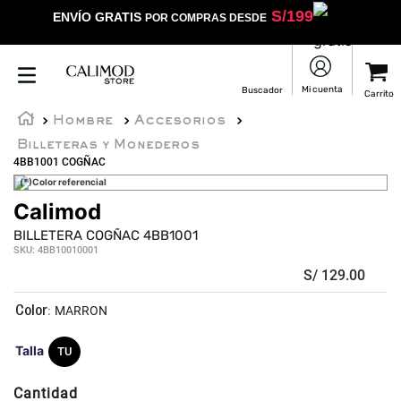
S/
199
ENVÍO GRATIS
POR COMPRAS DESDE
Hombre
Accesorios
Billeteras y Monederos
4BB1001 COGÑAC
(*)Color referencial
Calimod
BILLETERA COGÑAC 4BB1001
SKU
:
4BB10010001
S/
129
.
00
:
MARRON
Talla
TU
Cantidad