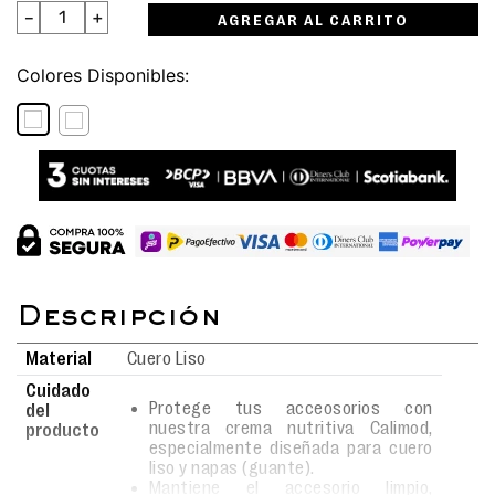
－
＋
AGREGAR AL CARRITO
Colores
Material
Cuero Liso
Cuidado
Protege tus acceosorios con
del
nuestra crema nutritiva Calimod,
producto
especialmente diseñada para cuero
liso y napas (guante).
Mantiene el accesorio limpio,