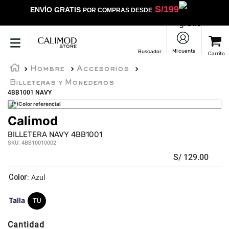
S/
199
ENVÍO GRATIS
POR COMPRAS DESDE
Hombre
Accesorios
Billeteras y Monederos
4BB1001 NAVY
(*)Color referencial
Calimod
BILLETERA NAVY 4BB1001
SKU
:
4BB10010002
S/
129
.
00
:
Azul
Talla
TU
Cantidad