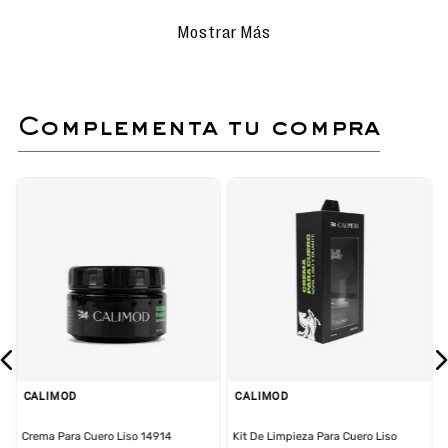
humectado y ayuda a conservar su
color por más tiempo.
Mostrar Más
Fácil de aplicar y perfecta para
prolongar la vida útil de tus
acceosorios.
complementa tu compra
Billetera para caballero color navy de Calimod
Una pieza que refleja
elegancia y funcionalidad
.
Elaborada en
cuero legítimo liso
, esta billetera en
tono navy destaca por su estilo moderno y
sofisticado, ideal para hombres que buscan un
accesorio práctico y con carácter. En su interior
cuenta con
ranuras para tarjetas
,
compartimentos amplios para billetes y
documentos, además de un
plastificado
transparente
que permite organizar y visualizar
diferentes tarjetas de forma rápida y segura. El
color navy aporta un aire
moderno y versátil
,
perfecto para complementar
outfits ejecutivos,
casuales o de fin de semana
. Sus costuras
reforzadas aseguran resistencia, mientras que su
CALIMOD
CALIMOD
diseño compacto la hace cómoda de llevar en el día
a día.
Crema Para Cuero Liso 14914
Kit De Limpieza Para Cuero Liso