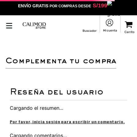
S/
199
ENVÍO GRATIS
POR COMPRAS DESDE
LO SENTIMOS
NO ENCONTRAMOS RESULTADOS QUE COINCIDAN CON
TU BÚSQUEDA
Puedes revisar la ortografía
Utilizar un término más general
Darle un vistazo a estos productos que
pueden interesarte