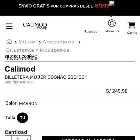
S/
199
ENVÍO GRATIS
POR COMPRAS DESDE
Mujer
Accesorios
Billeteras y Monederos
3BD1001 COGÑAC
(*)Color referencial
Calimod
BILLETERA MUJER COGÑAC 3BD1001
SKU
:
3BD10010005
S/
249
.
90
:
MARRON
Talla
TU
Cantidad
－
＋