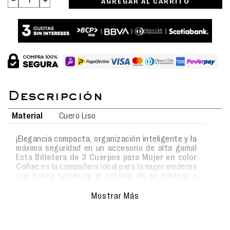
AGREGAR AL CARRITO
Material
Cuero Liso
¡Elegancia compacta, organización inteligente y la
máxima seguridad en un accesorio de alta gama!
Esta
Billetera de 3 Cuerpos para Mujer en color
Coñac
es la compañera ideal para la mujer moderna
que busca optimizar el espacio de su cartera o
mochila sin renunciar a la distinción del cuero
legítimo. Con unas dimensiones sumamente
Mostrar Más
prácticas de
11 cm de largo por 9 cm de ancho
,
este modelo ofrece una estructura completa y
sofisticada para tu día a día.