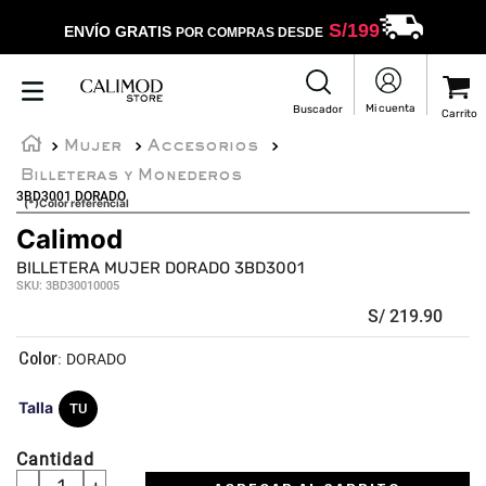
S/
199
ENVÍO GRATIS
POR COMPRAS DESDE
Mujer
Accesorios
Billeteras y Monederos
3BD3001 DORADO
(*)Color referencial
Calimod
BILLETERA MUJER DORADO 3BD3001
SKU
:
3BD30010005
S/
219
.
90
:
DORADO
Talla
TU
Cantidad
－
＋