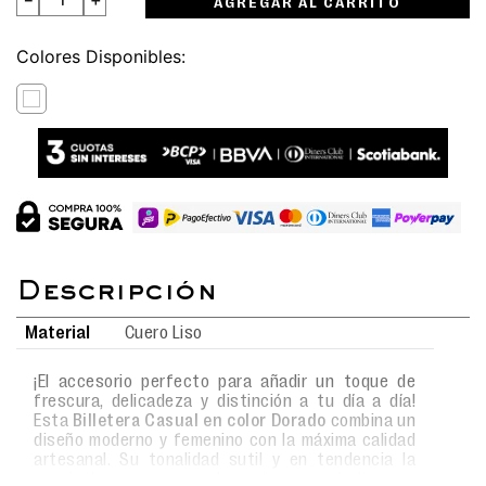
AGREGAR AL CARRITO
Colores
Material
Cuero Liso
¡El accesorio perfecto para añadir un toque de
frescura, delicadeza y distinción a tu día a día!
Esta
Billetera Casual en color Dorado
combina un
diseño moderno y femenino con la máxima calidad
artesanal. Su tonalidad sutil y en tendencia la
convierte en un complemento encantador que