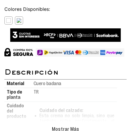
Colores
Material
Cuero badana
Tipo de
TR
planta
Cuidado
Cuidado del calzado:
del
Esta crema no solo limpia, sino que
producto
también nutre profundamente el
material.
Mostrar Más