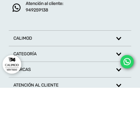
Atención al cliente:
Dirección de email
949259138
Escribe un comentario
CALIMOD
CATEGORÍA
MARCAS
ENVIAR COMENTARIO
ATENCIÓN AL CLIENTE
SÍGUENOS EN REDES SOCIALES