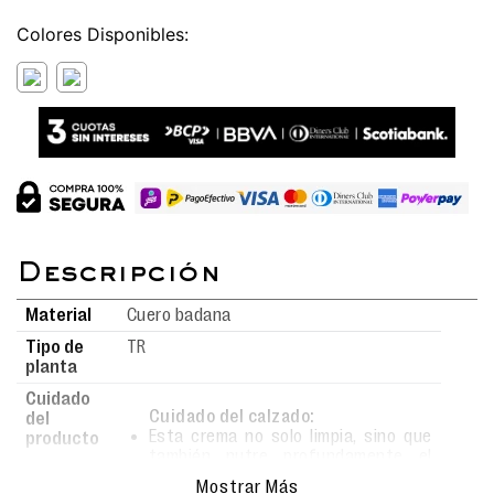
Colores
Material
Cuero badana
Tipo de
TR
planta
Cuidado
Cuidado del calzado:
del
Esta crema no solo limpia, sino que
producto
también nutre profundamente el
material.
Mostrar Más