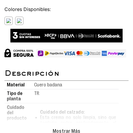
Colores
Material
Cuero badana
Tipo de
TR
planta
Cuidado
Cuidado del calzado:
del
Esta crema no solo limpia, sino que
producto
también nutre profundamente el
material.
Mostrar Más