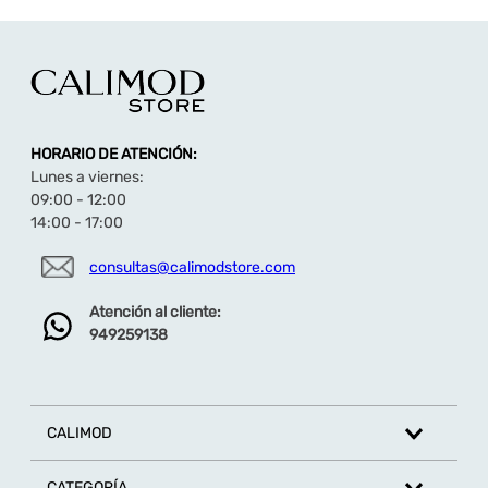
brillante que eleva la estética de la bota,
transformándola en una verdadera pieza de
diseño urbano.
Interior Íntegro de Badana
: Máxima suavidad y
frescura. El forro interior está elaborado
completamente en
badana (cuero suave de
ovino)
, lo que asegura un tacto delicado con la
piel, optimiza la transpiración natural del pie y
HORARIO DE ATENCIÓN:
previene cualquier tipo de fricción o rozadura
Lunes a viernes:
molesta.
09:00 - 12:00
Plantilla de Látex Acolchada
: Amortiguación
14:00 - 17:00
superior para el día a día. Incorpora una
plantilla de látex
ergonómica que absorbe
eficazmente los impactos al caminar,
consultas@calimodstore.com
reduciendo la fatiga y garantizando una
sensación de descanso y suavidad insuperable
Atención al cliente:
durante horas de uso continuo.
949259138
Suela Huella TR de Gran Agarre
: Estabilidad y
paso seguro. Desarrollada sobre la planta
Huella TR (Goma Termoplástica)
, esta bota
ofrece una excelente flexibilidad y una alta
resistencia al desgaste urbano, asegurando
CALIMOD
una tracción óptima en diversas superficies.
Adquiérelos haciendo
haz click aquí
.
CATEGORÍA