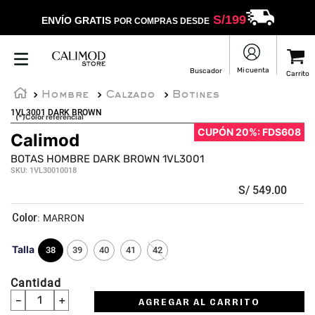
S/
199
ENVÍO GRATIS
POR COMPRAS DESDE
Hombre
Calzado
Botines
1VL3001 DARK BROWN
(*)Color referencial
CUPÓN 20%: FDS608
Calimod
BOTAS HOMBRE DARK BROWN 1VL3001
SKU
:
1VL30010018
S/
549
.
00
:
MARRON
Talla
38
39
40
41
42
Cantidad
－
＋
AGREGAR AL CARRITO