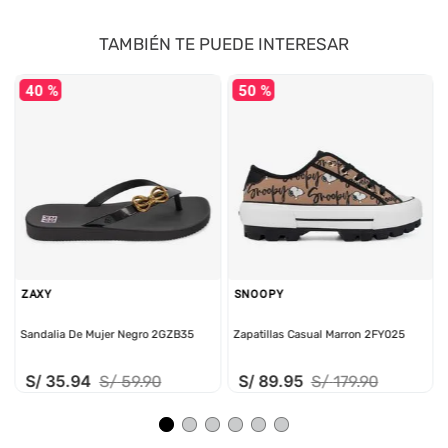
TAMBIÉN TE PUEDE INTERESAR
40 %
50 %
ZAXY
SNOOPY
Sandalia De Mujer Negro 2GZB35
Zapatillas Casual Marron 2FY025
S/
35
.
94
S/
89
.
95
S/
59
.
90
S/
179
.
90