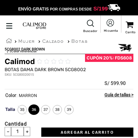
S/
199
ENVÍO GRATIS
POR COMPRAS DESDE
Mujer
Calzado
Botas
5CG8002 DARK BROWN
(*)Color referencial
CUPÓN 20%: FDS608
Calimod
☆
☆
☆
☆
☆
BOTAS DAMA DARK BROWN 5CG8002
SKU
:
5CG80020015
S/
599
.
90
:
MARRON
Talla
35
36
37
38
39
Cantidad
－
＋
AGREGAR AL CARRITO