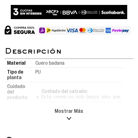
Colores
Material
Cuero badana
Tipo de
PU
planta
Cuidado
Cuidado del calzado:
del
Esta crema no solo limpia, sino que
producto
también nutre profundamente el