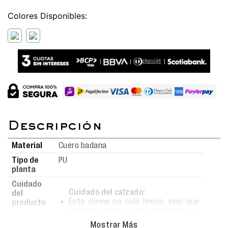
Colores
Material
Cuero badana
Tipo de
PU
planta
Cuidado
Cuidado del calzado:
del
Esta crema no solo limpia, sino que
producto
también nutre profundamente el
material.
Mostrar Más