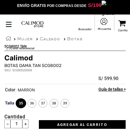
S/
199
ENVÍO GRATIS
POR COMPRAS DESDE
Mujer
Calzado
Botas
5CG8002 TAN
(*)Color referencial
Calimod
BOTAS DAMA TAN 5CG8002
SKU
:
5CG80020008
S/
599
.
90
:
MARRON
Talla
35
36
37
38
39
Cantidad
－
＋
AGREGAR AL CARRITO