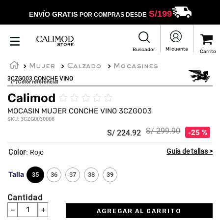
S/
199
ENVÍO GRATIS
POR COMPRAS DESDE
Mujer
Calzado
Mocasines
3CZG003 CONCHE VINO
(*)Color referencial
Calimod
☆
☆
☆
☆
☆
MOCASIN MUJER CONCHE VINO 3CZG003
SKU
:
3CZG0030008
S/
299
.
90
S/
224
.
92
25 %
:
Rojo
Talla
35
36
37
38
39
Cantidad
－
＋
AGREGAR AL CARRITO