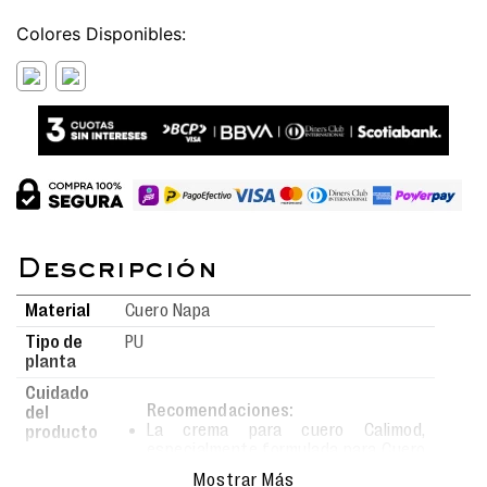
Colores
Material
Cuero Napa
Tipo de
PU
planta
Cuidado
Recomendaciones:
del
La crema para cuero Calimod,
producto
especialmente formulada para Cuero
Liso, Cuero Guante, Cuero Badana,
Mostrar Más